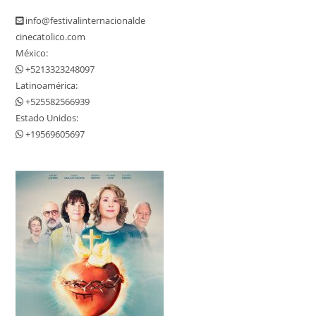
info@festivalinternacional
de
cinecatolico.com
México:
+5213323248097
Latinoamérica:
+525582566939
Estado Unidos:
+19569605697