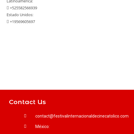
Latinoamérica:
+525582566939
Estado Unidos:
+19569605697
Contact Us
contact@festivalinternacionaldecinecatolico.com
México: