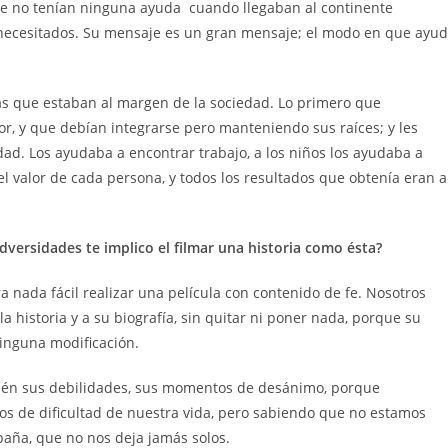
te no tenían ninguna ayuda cuando llegaban al continente
 necesitados. Su mensaje es un gran mensaje; el modo en que ayu
nas que estaban al margen de la sociedad. Lo primero que
or, y que debían integrarse pero manteniendo sus raíces; y les
ad. Los ayudaba a encontrar trabajo, a los niños los ayudaba a
n el valor de cada persona, y todos los resultados que obtenía eran a
versidades te implico el filmar una historia como ésta?
ra nada fácil realizar una película con contenido de fe. Nosotros
 historia y a su biografía, sin quitar ni poner nada, porque su
ninguna modificación.
mbién sus debilidades, sus momentos de desánimo, porque
s de dificultad de nuestra vida, pero sabiendo que no estamos
paña, que no nos deja jamás solos.