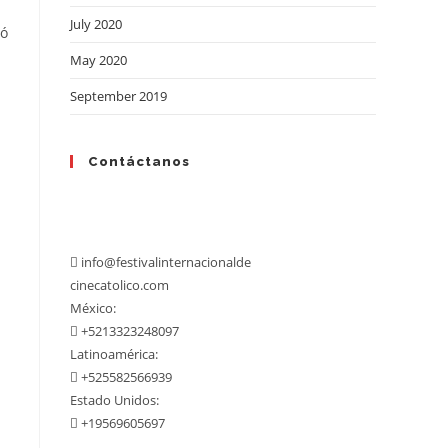
July 2020
dó
May 2020
September 2019
Contáctanos
info@festivalinternacional
de
cinecatolico.com
México:
+5213323248097
Latinoamérica:
+525582566939
Estado Unidos:
+19569605697