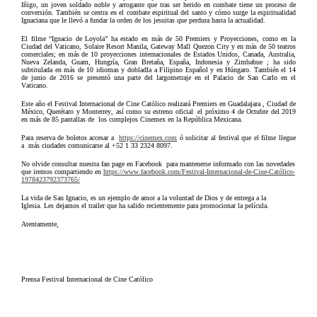
Iñigo, un joven soldado noble y arrogante que tras ser herido en combate tiene un proceso de
conversión. También se centra en el combate espiritual del santo y cómo surge la espiritualidad
Ignaciana que le llevó a fundar la orden de los jesuitas que perdura hasta la actualidad.
El filme “Ignacio de Loyola” ha estado en más de 50 Premiers y Proyecciones, como en la
Ciudad del Vaticano, Solaire Resort Manila, Gateway Mall Quezon City y en más de 50 teatros
comerciales; en más de 10 proyecciones internacionales de Estados Unidos, Canada, Australia,
Nueva Zelanda, Guam, Hungría, Gran Bretaña, España, Indonesia y Zimbabue ; ha sido
subtitulada en más de 10 idiomas y dobladla a Filipino Español y en Húngaro. También el 14
de junio de 2016 se presentó una parte del largometraje en el Palacio de San Carlo en el
Vaticano.
Este año el Festival Internacional de Cine Católico realizará Premiers en Guadalajara , Ciudad de
México, Querétaro y Monterrey, así como su estreno oficial el próximo 4 de Octubre del 2019
en más de 85 pantallas de los complejos Cinemex en la República Mexicana.
Para reserva de boletos accesar a
https://cinemex.com
ó solicitar al festival que el filme llegue
a más ciudades comunicarse al +52 1 33 2324 8097.
No olvide consultar nuestra fan page en Facebook para mantenerse informado con las novedades
que iremos compartiendo en
https://www.facebook.com/Festival-Internacional-de-Cine-Católico-
1978423792373765/
La vida de San Ignacio, es un ejemplo de amor a la voluntad de Dios y de entrega a la
Iglesia. Les dejamos el trailer que ha salido recientemente para promocionar la película.
Atentamente,
Prensa Festival Internacional de Cine Católico