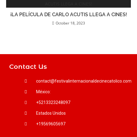
¡LA PELÍCULA DE CARLO ACUTIS LLEGA A CINES!
October 18, 2023
Contact Us
contact@festivalinternacionaldecinecatolico.com
México:
+5213323248097
Estados Unidos
+19569605697